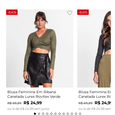
-
64%
-
64%
Blusa Feminina Em Ribana
Blusa Feminina Em 
Canelada Lurex Rovitex Verde
Canelada Lurex Rovi
R$
24
,
99
R$
24
,
99
R$
69
,
99
R$
69
,
99
ou
1
x de
R$
24
,
99
sem juros
ou
1
x de
R$
24
,
99
sem j