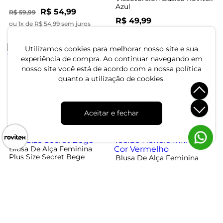
Azul
R$ 54,99
R$ 59,99
R$ 49,99
ou 1x de R$ 54,99 sem juros
ou 1x de R$ 49,99 sem juros
-70%
Utilizamos cookies para melhorar nosso site e sua
experiência de compra. Ao continuar navegando em
nosso site você está de acordo com a nossa política
Blusa de Alça Feminina
Blusa De Alça Feminina
quanto a utilização de cookies.
Viscotorcion Básica Rovitex
Com Friso Infinita Cor Preto
Azul
R$ 49,99
R$ 23,99
R$ 79,99
Aceitar e fechar
ou 1x de R$ 49,99 sem juros
ou 1x de R$ 23,99 sem juros
-75%
Blusa De Alça Feminina
Plus Size Secret Bege
Blusa De Alça Feminina
Tecido Henera Infinita Cor
Vermelho
R$ 89,99
R$ 24,99
R$ 99,99
ou 3x de R$ 29,99 sem juros
ou 1x de R$ 24,99 sem juros