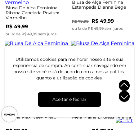
Blusa de Alça Feminina
Estampada Dianna Bege
Blusa De Alça Feminina
Ribana Canelada Rovitex
Vermelho
R$ 49,99
R$ 79,99
R$ 49,99
ou 1x de R$ 49,99 sem juros
ou 1x de R$ 49,99 sem juros
Utilizamos cookies para melhorar nosso site e sua
Blusa De Alça Feminina
Blusa De Alça Feminina Em
Canelada Rovitex Marrom
Ribana Maxi Veev Preto
experiência de compra. Ao continuar navegando em
nosso site você está de acordo com a nossa política
quanto a utilização de cookies.
R$ 49,99
R$ 89,99
ou 1x de R$ 49,99 sem juros
ou 3x de R$ 29,99 sem juros
-53%
Aceitar e fechar
Blusa de Alça Feminina Em
Blusa de Alça Feminina em
Ribana Maxi Veev Preto
Meia Malha Endless Laranja
R$ 99,99
R$ 39,99
R$ 84,99
ou 3x de R$ 33,33 sem juros
ou 1x de R$ 39,99 sem juros