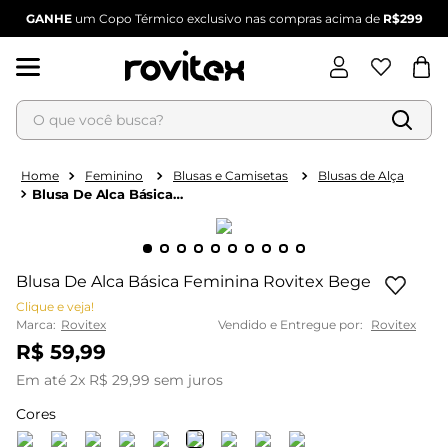
GANHE
um Copo Térmico exclusivo nas compras acima de
R$299
O que você busca?
Termos mais buscados
Feminino
Blusas e Camisetas
Blusas de Alça
Blusa De Alca Básica
1
º
blusa feminina
Feminina Rovitex Bege
2
º
vestido
3
º
vestido feminino
Blusa De Alca Básica Feminina Rovitex Bege
4
º
dianna
Clique e veja!
Marca:
Rovitex
Vendido e Entregue por:
Rovitex
5
º
calça feminina
R$
59
,
99
6
º
conjunto feminino
Em até
2
x
R$
29
,
99
sem juros
Cores