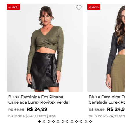
-
64%
-
64%
Blusa Feminina Em Ribana
Blusa Feminina Em 
Canelada Lurex Rovitex Verde
Canelada Lurex Rovi
R$
24
,
99
R$
24
,
99
R$
69
,
99
R$
69
,
99
ou
1
x de
R$
24
,
99
sem juros
ou
1
x de
R$
24
,
99
sem j