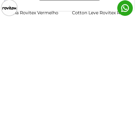
Blusa Básica Feminina Meia
Blusa Básica Feminina
Malha Rovitex Vermelho
Cotton Leve Rovitex Rosa
R$ 24,99
R$ 59,99
R$ 54,99
ou 1x de R$ 24,99 sem juros
ou 2x de R$ 29,99 sem juros
-55%
Blusa Básica Feminina Meia
Malha Rovitex Preto
Blusa Básica Feminina
Cotton Leve Rovitex Bege
R$ 24,99
R$ 54,99
R$ 59,99
ou 1x de R$ 24,99 sem juros
ou 2x de R$ 29,99 sem juros
Atendimento
Dúvidas
Trocas
Conta