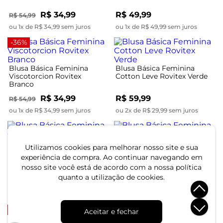
R$ 34,99
R$ 49,99
R$ 54,99
ou 1x de R$ 34,99 sem juros
ou 1x de R$ 49,99 sem juros
-36%
Blusa Básica Feminina
Blusa Básica Feminina
Viscotorcion Rovitex
Cotton Leve Rovitex Verde
Branco
R$ 34,99
R$ 59,99
R$ 54,99
ou 1x de R$ 34,99 sem juros
ou 2x de R$ 29,99 sem juros
Utilizamos cookies para melhorar nosso site e sua
Blusa Básica Feminina
Blusa Básica Feminina
experiência de compra. Ao continuar navegando em
Cotton Leve Rovitex
Cotton Leve Rovitex Preto
nosso site você está de acordo com a nossa política
Marrom
quanto a utilização de cookies.
R$ 59,99
R$ 59,99
ou 2x de R$ 29,99 sem juros
ou 2x de R$ 29,99 sem juros
-55%
Aceitar e fechar