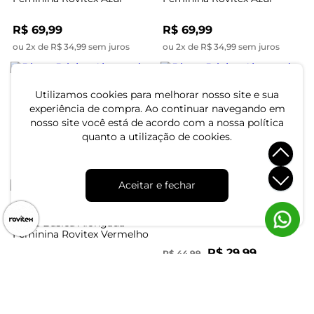
R$ 69,99
R$ 69,99
ou 2x de R$ 34,99 sem juros
ou 2x de R$ 34,99 sem juros
Blusa Básica Alongada
Utilizamos cookies para melhorar nosso site e sua
Feminina Rovitex Preto
Blusa Básica Alongada
experiência de compra. Ao continuar navegando em
Feminina Rovitex Marrom
nosso site você está de acordo com a nossa política
R$ 69,99
quanto a utilização de cookies.
R$ 69,99
ou 2x de R$ 34,99 sem juros
ou 2x de R$ 34,99 sem juros
Aceitar e fechar
-33%
Blusa Básica de Alça
Feminina Rovitex Preto
Blusa Básica Alongada
Feminina Rovitex Vermelho
R$ 29,99
R$ 44,99
R$ 69,99
ou 1x de R$ 29,99 sem juros
ou 2x de R$ 34,99 sem juros