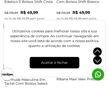
Elástico E Bolsos Shift Cinza
Com Bolsos Shift Branco
R$ 49,99
R$ 49,99
R$ 119,99
R$ 119,99
ou 1x de R$ 49,99 sem juros
ou 1x de R$ 49,99 sem juros
-60%
-17%
Utilizamos cookies para melhorar nosso site e sua
experiência de compra. Ao continuar navegando em
Bermuda Masculina em
Bermuda Masculina Em
nosso site você está de acordo com a nossa política
sarja Diametro Marrom
Tactel Com Bolsos Select
quanto a utilização de cookies.
Cinza
R$ 77,99
R$ 49,99
R$ 194,99
R$ 59,99
ou 2x de R$ 38,99 sem juros
ou 1x de R$ 49,99 sem juros
Aceitar e fechar
-17%
Bermuda Mascilina Em
Ribana Maxi Veev Preto
Bermuda Masculina Em
Tactel Com Bolsos Select
Cinza
R$ 159,99
R$ 49,99
R$ 59,99
ou 5x de R$ 31,99 sem juros
ou 1x de R$ 49,99 sem juros
-58%
-58%