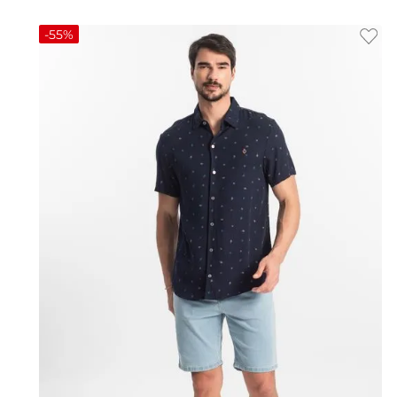
-
55%
48
38
40
42
44
46
48