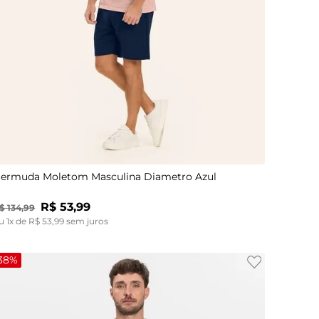
P
M
G
GG
ermuda Moletom Masculina Diametro Azul
R$
53
,
99
$
134
,
99
u
1
x de
R$
53
,
99
sem juros
38%