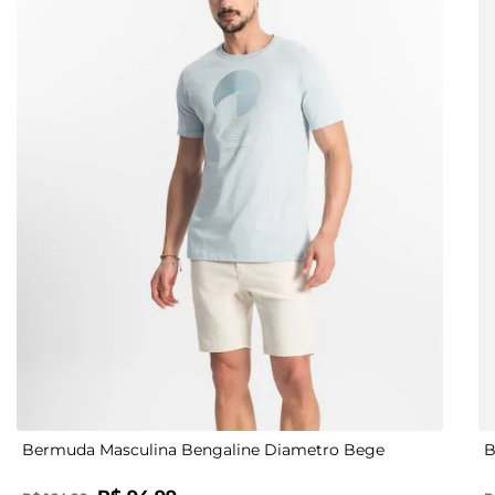
48
38
40
42
40
44
42
46
44
48
46
38
48
Bermuda Masculina Bengaline Diametro Bege
B