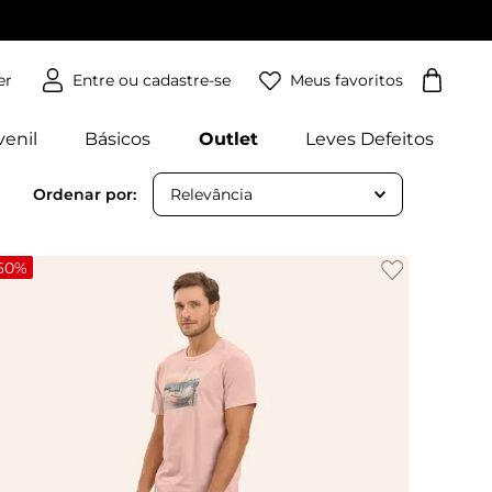
Meus favoritos
er
venil
Básicos
Outlet
Leves Defeitos
Relevância
60%