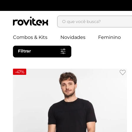
O que você busca?
Combos & Kits
Novidades
Feminino
Filtrar
-
47%