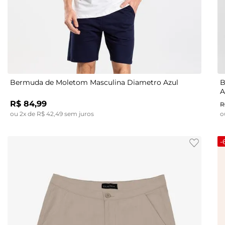
P
M
G
GG
Bermuda de Moletom Masculina Diametro Azul
B
A
R$
84
,
99
R
ou
2
x de
R$
42
,
49
sem juros
o
-