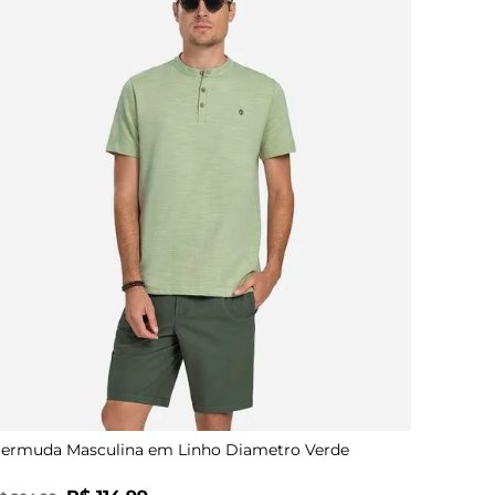
40
38
42
40
44
42
46
44
48
46
48
38
ermuda Masculina em Linho Diametro Verde