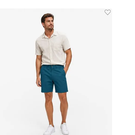
38
40
42
44
46
48
38