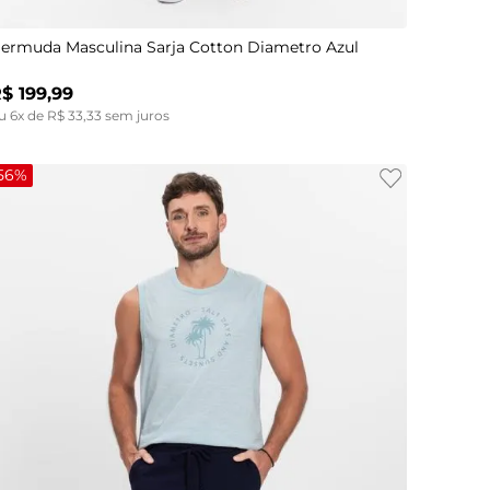
ermuda Masculina Sarja Cotton Diametro Azul
R$
199
,
99
u
6
x de
R$
33
,
33
sem juros
56%