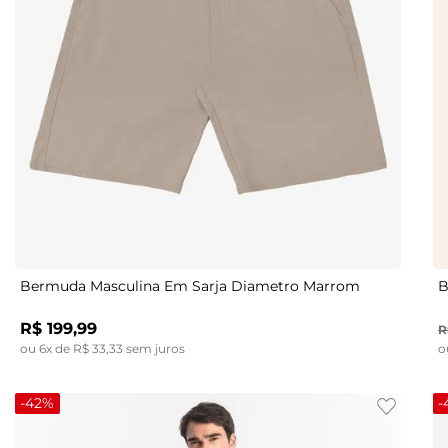
38
48
40
38
42
40
44
42
40
46
44
42
48
46
44
48
46
38
48
Bermuda Masculina Em Sarja Diametro Marrom
B
R$
199
,
99
R
ou
6
x de
R$
33
,
33
sem juros
o
-
42%
-