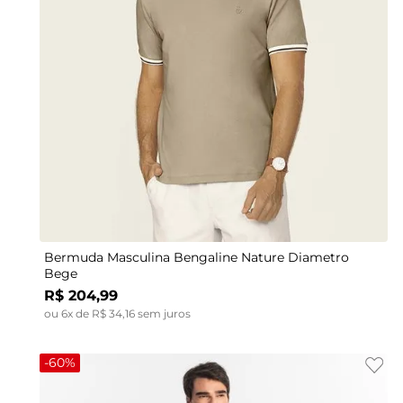
48
38
40
42
40
44
42
46
44
48
46
Bermuda Masculina Bengaline Nature Diametro
Bege
R$
204
,
99
ou
6
x de
R$
34
,
16
sem juros
-
60%