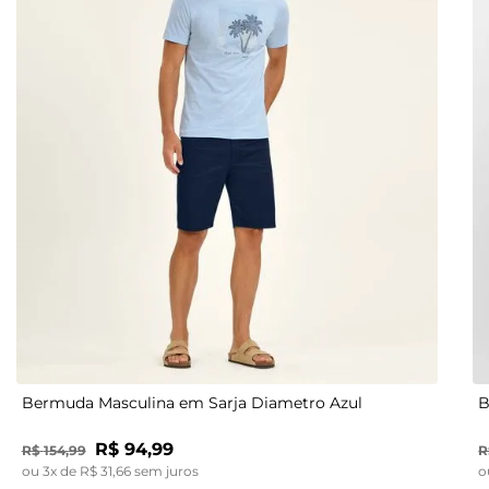
38
48
40
38
42
40
44
42
40
46
44
42
48
46
44
48
46
38
48
Bermuda Masculina em Sarja Diametro Azul
B
R$
94
,
99
R$
154
,
99
R
ou
3
x de
R$
31
,
66
sem juros
o