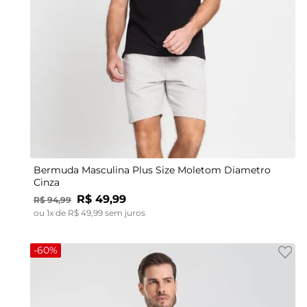
Plus G2
Plus G4
Bermuda Masculina Plus Size Moletom Diametro
Cinza
R$
49
,
99
R$
94
,
99
ou
1
x de
R$
49
,
99
sem juros
-
60%