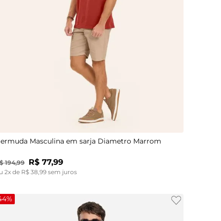
40
38
42
40
44
42
46
44
48
46
48
38
ermuda Masculina em sarja Diametro Marrom
R$
77
,
99
$
194
,
99
u
2
x de
R$
38
,
99
sem juros
44%