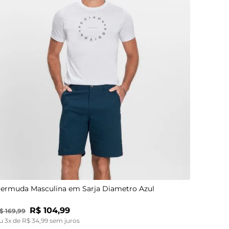
40
38
42
40
44
42
46
44
48
46
48
38
ermuda Masculina em Sarja Diametro Azul
R$
104
,
99
$
169
,
99
u
3
x de
R$
34
,
99
sem juros