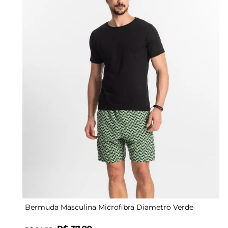
P
M
G
40
GG
42
44
46
Bermuda Masculina Microfibra Diametro Verde