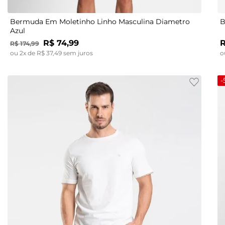
Bermuda Em Moletinho Linho Masculina Diametro
B
Azul
R$
74
,
99
R$
174
,
99
ou
2
x de
R$
37
,
49
sem juros
o
-