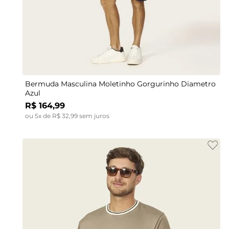
P
M
G
GG
Bermuda Masculina Moletinho Gorgurinho Diametro
Azul
R$
164
,
99
ou
5
x de
R$
32
,
99
sem juros