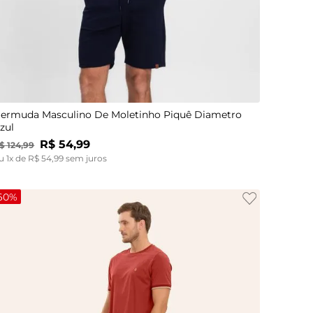
M
G
ermuda Masculino De Moletinho Piquê Diametro
zul
R$
54
,
99
$
124
,
99
u
1
x de
R$
54
,
99
sem juros
60%