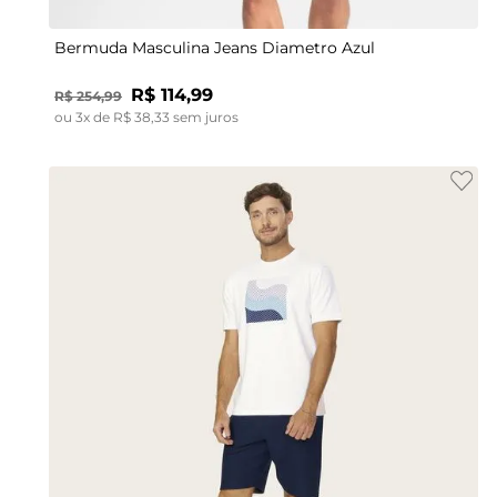
Bermuda Masculina Jeans Diametro Azul
R$
114
,
99
R$
254
,
99
ou
3
x de
R$
38
,
33
sem juros