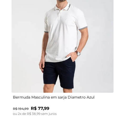
48
38
40
42
40
44
42
46
44
48
46
Bermuda Masculina em sarja Diametro Azul
R$
77
,
99
R$
194
,
99
ou
2
x de
R$
38
,
99
sem juros