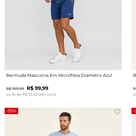
P
M
G
GG
Bermuda Masculina Em Microfibra Diametro Azul
B
R$
99
,
99
R$
199
,
99
R
ou
3
x de
R$
33
,
33
sem juros
o
-
39%
-