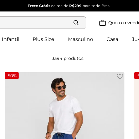
Frete Grátis
acima de
R$299
para todo Brasil
Quero revend
Termos mais
buscados
Infantil
Plus Size
Masculino
Casa
Ju
blusa 
1
º
feminina
2
º
vestido
3394
produtos
vestido 
3
º
feminino
4
º
dianna
-
50%
-
calça 
5
º
feminina
conjunto 
6
º
feminino