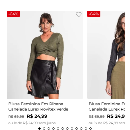
-
64%
-
64%
Blusa Feminina Em Ribana
Blusa Feminina Em 
Canelada Lurex Rovitex Verde
Canelada Lurex Rovi
R$
24
,
99
R$
24
,
99
R$
69
,
99
R$
69
,
99
ou
1
x de
R$
24
,
99
sem juros
ou
1
x de
R$
24
,
99
sem j