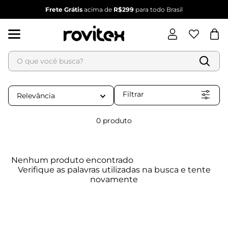
Frete Grátis
acima de
R$299
para todo Brasil
O que você busca?
Termos mais buscados
1
º
blusa feminina
Filtrar
Relevância
2
º
vestido
3
º
vestido feminino
0
produto
4
º
dianna
5
º
calça feminina
Nenhum produto encontrado
6
º
conjunto feminino