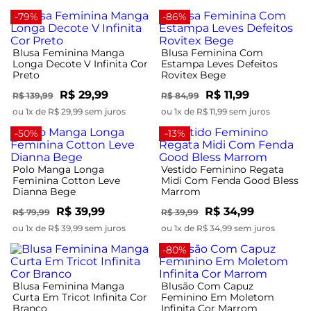
-79%
-86%
Blusa Feminina Manga
Blusa Feminina Com
Longa Decote V Infinita Cor
Estampa Leves Defeitos
Preto
Rovitex Bege
R$ 29,99
R$ 11,99
R$ 139,99
R$ 84,99
ou 1x de R$ 29,99 sem juros
ou 1x de R$ 11,99 sem juros
-50%
-13%
Polo Manga Longa
Vestido Feminino Regata
Feminina Cotton Leve
Midi Com Fenda Good Bless
Dianna Bege
Marrom
R$ 39,99
R$ 34,99
R$ 79,99
R$ 39,99
ou 1x de R$ 39,99 sem juros
ou 1x de R$ 34,99 sem juros
-80%
Blusa Feminina Manga
Blusão Com Capuz
Curta Em Tricot Infinita Cor
Feminino Em Moletom
Branco
Infinita Cor Marrom