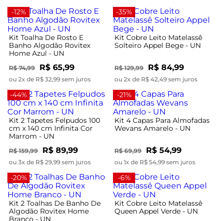
-12%
-35%
Kit Toalha De Rosto E
Kit Cobre Leito Matelassê
Banho Algodão Rovitex
Solteiro Appel Bege - UN
Home Azul - UN
R$ 65,99
R$ 84,99
R$ 74,99
R$ 129,99
ou 2x de R$ 32,99 sem juros
ou 2x de R$ 42,49 sem juros
-44%
-21%
Kit 2 Tapetes Felpudos 100
Kit 4 Capas Para Almofadas
cm x 140 cm Infinita Cor
Wevans Amarelo - UN
Marrom - UN
R$ 89,99
R$ 54,99
R$ 159,99
R$ 69,99
ou 3x de R$ 29,99 sem juros
ou 1x de R$ 54,99 sem juros
-20%
-6%
Kit 2 Toalhas De Banho De
Kit Cobre Leito Matelassê
Algodão Rovitex Home
Queen Appel Verde - UN
Branco - UN