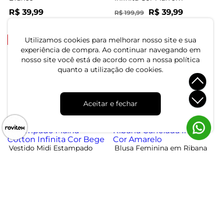
R$ 39,99
R$ 39,99
R$ 199,99
ou 1x de R$ 39,99 sem juros
ou 1x de R$ 39,99 sem juros
-79%
-43%
Utilizamos cookies para melhorar nosso site e sua
experiência de compra. Ao continuar navegando em
Vestido Midi Canelado
nosso site você está de acordo com a nossa política
Dianna Preto
Camiseta Manga Longa
quanto a utilização de cookies.
Meia Malha Masculina
Select Marrom
R$ 39,99
R$ 69,99
R$ 29,99
R$ 139,99
ou 1x de R$ 39,99 sem juros
Aceitar e fechar
ou 1x de R$ 29,99 sem juros
-80%
-79%
Vestido Midi Estampado
Blusa Feminina em Ribana
Malha Cotton Infinita Cor
Canelada Infinita Cor
Bege
Amarelo
R$ 39,99
R$ 29,99
R$ 199,99
R$ 139,99
ou 1x de R$ 39,99 sem juros
ou 1x de R$ 29,99 sem juros