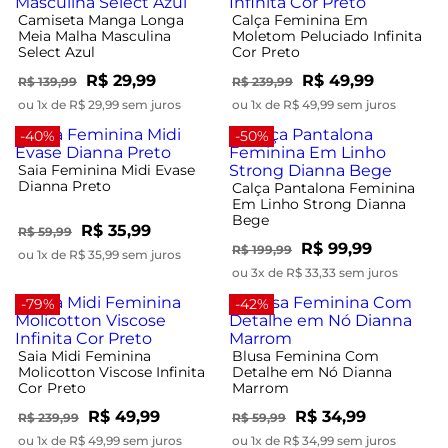
Camiseta Manga Longa
Calça Feminina Em
Meia Malha Masculina
Moletom Peluciado Infinita
Select Azul
Cor Preto
R$ 29,99
R$ 49,99
R$ 139,99
R$ 239,99
ou 1x de R$ 29,99 sem juros
ou 1x de R$ 49,99 sem juros
-40%
-50%
Saia Feminina Midi Evase
Dianna Preto
Calça Pantalona Feminina
Em Linho Strong Dianna
Bege
R$ 35,99
R$ 59,99
R$ 99,99
R$ 199,99
ou 1x de R$ 35,99 sem juros
ou 3x de R$ 33,33 sem juros
-79%
-42%
Saia Midi Feminina
Blusa Feminina Com
Molicotton Viscose Infinita
Detalhe em Nó Dianna
Cor Preto
Marrom
R$ 49,99
R$ 34,99
R$ 239,99
R$ 59,99
ou 1x de R$ 49,99 sem juros
ou 1x de R$ 34,99 sem juros