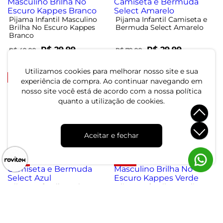
Pijama Infantil Masculino
Pijama Infantil Camiseta e
Brilha No Escuro Kappes
Bermuda Select Amarelo
Branco
R$ 29,99
R$ 29,99
R$ 49,99
R$ 79,99
ou 1x de R$ 29,99 sem juros
ou 1x de R$ 29,99 sem juros
Utilizamos cookies para melhorar nosso site e sua
-44%
-63%
experiência de compra. Ao continuar navegando em
nosso site você está de acordo com a nossa política
quanto a utilização de cookies.
Pijama Infantil Masculino
Pijama Infantil Camiseta e
Brilha No Escuro Kappes
Bermuda Select Azul
Laranja
R$ 24,99
R$ 29,99
R$ 44,99
R$ 79,99
Aceitar e fechar
ou 1x de R$ 24,99 sem juros
ou 1x de R$ 29,99 sem juros
-63%
-44%
Pijama Infantil Camiseta e
Pijama Infantil Masculino
Bermuda Select Azul
Brilha No Escuro Kappes
Verde
R$ 29,99
R$ 24,99
R$ 79,99
R$ 44,99