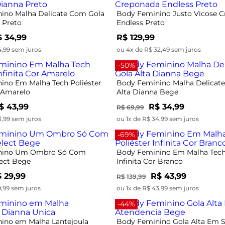
ino Malha Delicate Com Gola
Body Feminino Justo Vicose 
 Preto
Endless Preto
 34,99
R$ 129,99
4,99 sem juros
ou 4x de R$ 32,49 sem juros
-50%
ino Em Malha Tech Poliéster
Body Feminino Malha Delicat
r Amarelo
Alta Dianna Bege
$ 43,99
R$ 34,99
R$ 69,99
3,99 sem juros
ou 1x de R$ 34,99 sem juros
-69%
nino Um Ombro Só Com
Body Feminino Em Malha Tech 
lect Bege
Infinita Cor Branco
 29,99
R$ 43,99
R$ 139,99
9,99 sem juros
ou 1x de R$ 43,99 sem juros
-44%
ino em Malha Lantejoula
Body Feminino Gola Alta Em S