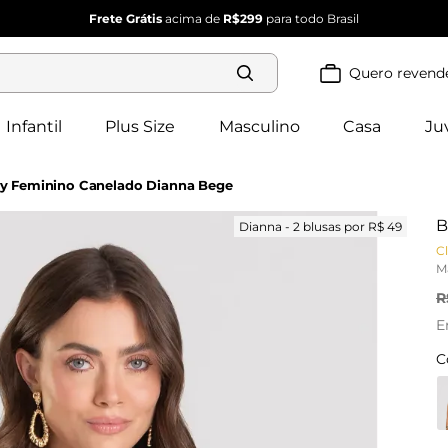
Frete Grátis
acima de
R$299
para todo Brasil
Quero revend
Termos mais
buscados
Infantil
Plus Size
Masculino
Casa
Ju
blusa 
1
º
feminina
2
º
vestido
y Feminino Canelado Dianna Bege
vestido 
3
º
feminino
B
Dianna - 2 blusas por R$ 49
4
º
dianna
Cl
calça 
5
º
M
feminina
conjunto 
R
6
º
feminino
E
C