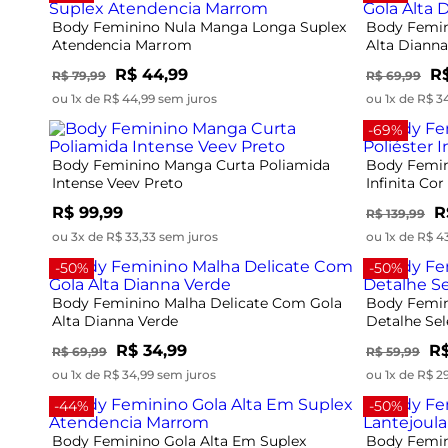
Body Feminino Nula Manga Longa Suplex
Body Femin
Atendencia Marrom
Alta Dianna
R$ 44,99
R$
R$ 79,99
R$ 69,99
ou 1x de R$ 44,99 sem juros
ou 1x de R$ 3
-69%
Body Feminino Manga Curta Poliamida
Body Femin
Intense Veev Preto
Infinita Co
R$ 99,99
R
R$ 139,99
ou 3x de R$ 33,33 sem juros
ou 1x de R$ 4
-50%
-50%
Body Feminino Malha Delicate Com Gola
Body Femi
Alta Dianna Verde
Detalhe Se
R$ 34,99
R$
R$ 69,99
R$ 59,99
ou 1x de R$ 34,99 sem juros
ou 1x de R$ 2
-44%
-50%
Body Feminino Gola Alta Em Suplex
Body Femin