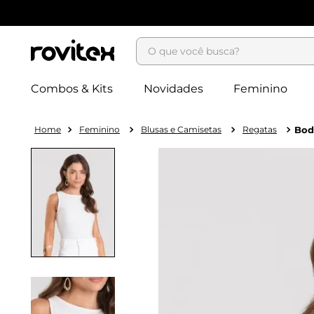
O que você busca?
Combos & Kits
Novidades
Feminino
Feminino
Blusas e Camisetas
Regatas
Bod