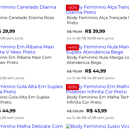
-50%
ino Canelado Dianna Rosa
Body Feminino Alça Trançada
Preto
 29,99
R$ 39,99
R$ 79,99
9,99 sem juros
ou 1x de R$ 39,99 sem juros
-44%
ino Em Ribana Maxi Com
Body Feminino Nula Manga Lo
eev Preto
Atendencia Bege
R$ 44,99
R$ 79,99
6,66 sem juros
ou 1x de R$ 44,99 sem juros
-69%
ino Gola Alta Em Suplex
Body Feminino Em Malha Tech 
 Preto
Infinita Cor Preto
 44,99
R$ 43,99
R$ 139,99
4,99 sem juros
ou 1x de R$ 43,99 sem juros