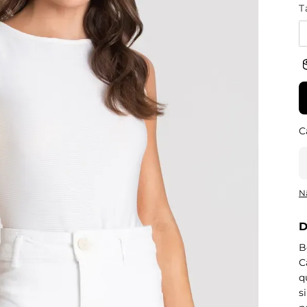
T
N
D
B
C
q
s