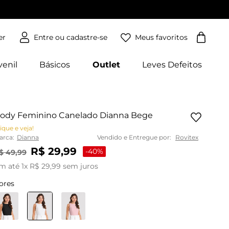
Meus favoritos
er
venil
Básicos
Outlet
Leves Defeitos
ody Feminino Canelado Dianna Bege
ique e veja!
arca:
Dianna
Vendido e Entregue por:
Rovitex
R$
29
,
99
-
40%
$
49
,
99
m até
1
x
R$
29
,
99
sem juros
ores