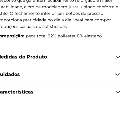
esponto que garantem acabamento reforçado e maior
urabilidade, além de modelagem justa, unindo conforto e
stilo. O fechamento inferior por botões de pressão
roporciona praticidade no dia a dia. Ideal para compor
roduções casuais ou sofisticadas.
omposição:
peca total 92% poliester 8% elastano
edidas do Produto
uidados
aracterísticas