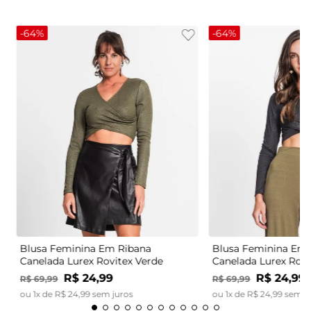
-
64%
-
64%
Blusa Feminina Em Ribana
Blusa Feminina Em 
Canelada Lurex Rovitex Verde
Canelada Lurex Rovi
R$
24
,
99
R$
24
,
99
R$
69
,
99
R$
69
,
99
ou
1
x de
R$
24
,
99
sem juros
ou
1
x de
R$
24
,
99
sem j