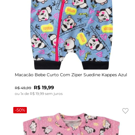
2
3
Macacão Bebe Curto Com Zíper Suedine Kappes Azul
R$
19
,
99
R$
49
,
99
ou
1
x de
R$
19
,
99
sem juros
-
50%