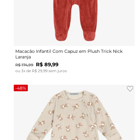
P
M
G
GG
Macacão Infantil Com Capuz em Plush Trick Nick
Laranja
R$
89
,
99
R$
174
,
99
ou
3
x de
R$
29
,
99
sem juros
-
48%