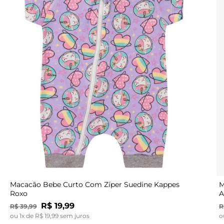
G
Macacão Bebe Curto Com Zíper Suedine Kappes
M
Roxo
A
R$
19
,
99
R$
39
,
99
R
ou
1
x de
R$
19
,
99
sem juros
o