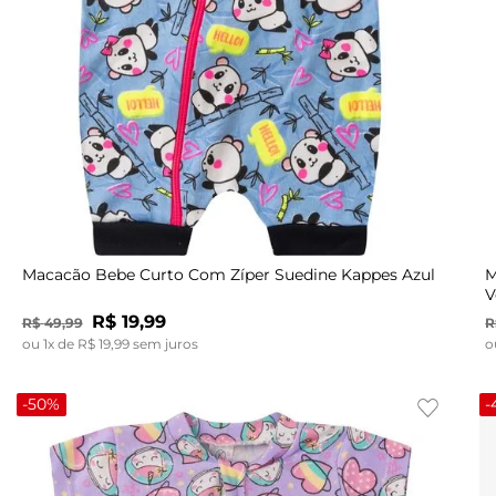
P
Macacão Bebe Curto Com Zíper Suedine Kappes Azul
M
V
R$
19
,
99
R$
49
,
99
R
ou
1
x de
R$
19
,
99
sem juros
o
-
50%
-