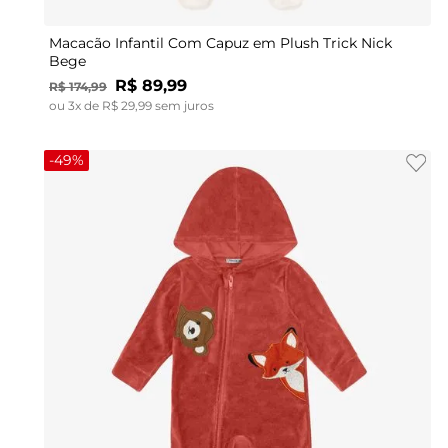
Macacão Infantil Com Capuz em Plush Trick Nick
Bege
R$
89
,
99
R$
174
,
99
ou
3
x de
R$
29
,
99
sem juros
-
49%