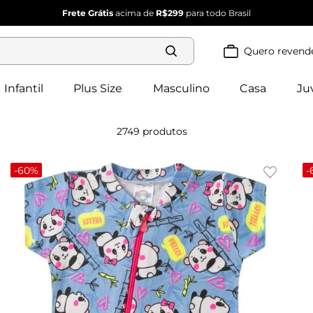
Frete Grátis
acima de
R$299
para todo Brasil
Quero revend
Termos mais
buscados
Infantil
Plus Size
Masculino
Casa
Ju
blusa 
1
º
feminina
2
º
vestido
2749
produtos
vestido 
3
º
feminino
4
º
dianna
-
60%
-
calça 
5
º
feminina
conjunto 
6
º
feminino