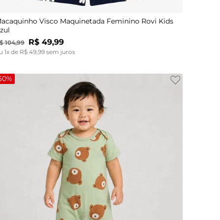
acaquinho Visco Maquinetada Feminino Rovi Kids
zul
R$
49
,
99
$
104
,
99
u
1
x de
R$
49
,
99
sem juros
50%