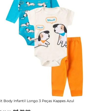
P
M
G
GG
RN
it Body Infantil Longo 3 Peças Kappes Azul