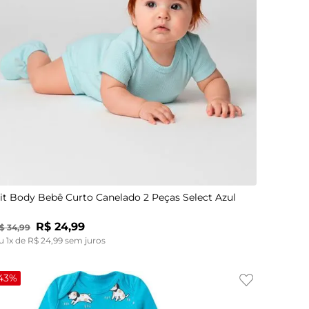
G
GG
it Body Bebê Curto Canelado 2 Peças Select Azul
R$
24
,
99
$
34
,
99
u
1
x de
R$
24
,
99
sem juros
43%