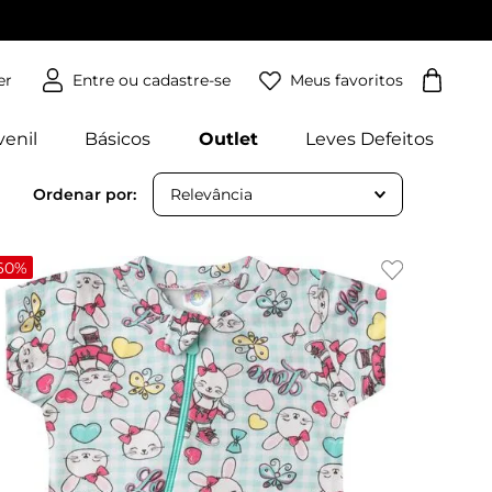
Meus favoritos
er
venil
Básicos
Outlet
Leves Defeitos
Relevância
60%