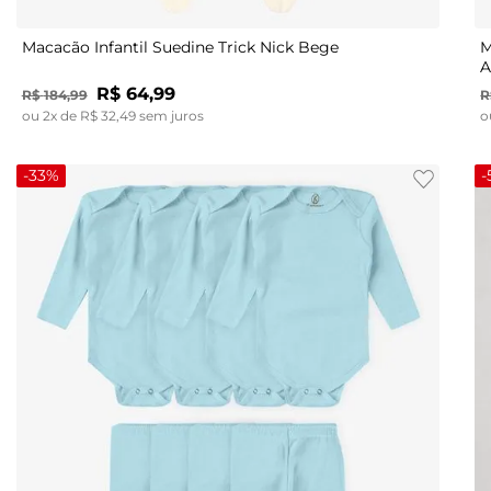
Macacão Infantil Suedine Trick Nick Bege
M
A
R$
64
,
99
R$
184
,
99
R
ou
2
x de
R$
32
,
49
sem juros
o
-
33%
-