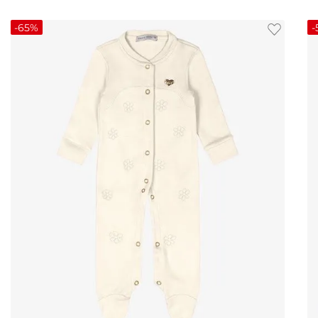
-
65%
-
M
G
GG