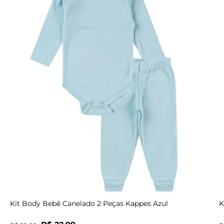
P
M
G
GG
RN
Kit Body Bebê Canelado 2 Peças Kappes Azul
K