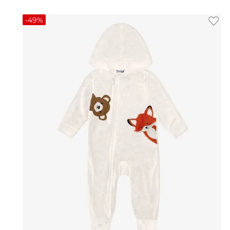
-
49%
P
M
G
GG