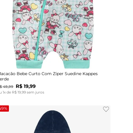
2
acacão Bebe Curto Com Zíper Suedine Kappes
erde
R$
19
,
99
$
49
,
99
u
1
x de
R$
19
,
99
sem juros
49%