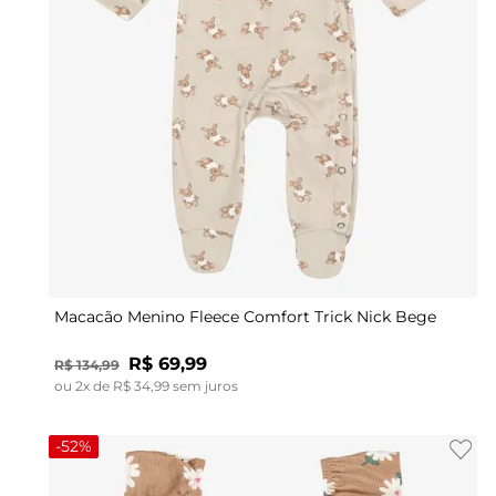
M
G
GG
Macacão Menino Fleece Comfort Trick Nick Bege
R$
69
,
99
R$
134
,
99
ou
2
x de
R$
34
,
99
sem juros
-
52%