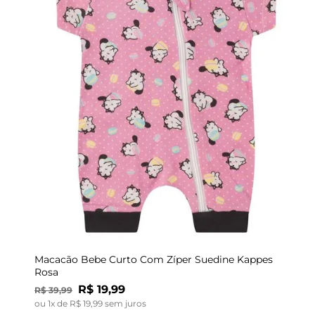
G
Macacão Bebe Curto Com Zíper Suedine Kappes
Rosa
R$
19
,
99
R$
39
,
99
ou
1
x de
R$
19
,
99
sem juros