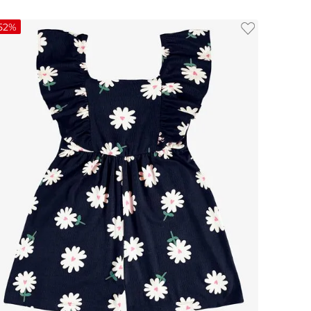
52%
2