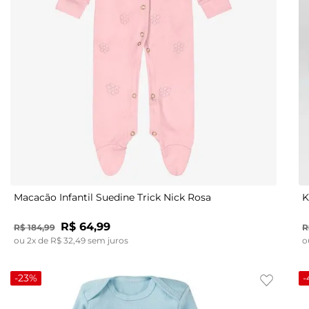
G
GG
Macacão Infantil Suedine Trick Nick Rosa
K
R$
64
,
99
R$
184
,
99
R
ou
2
x de
R$
32
,
49
sem juros
o
-
23%
-