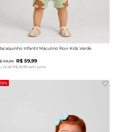
P
M
G
acaquinho Infantil Maculino Rovi Kids Verde
R$
59
,
99
$
119
,
99
u
2
x de
R$
29
,
99
sem juros
29%