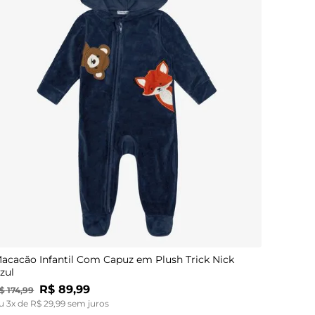
P
M
G
GG
acacão Infantil Com Capuz em Plush Trick Nick
zul
R$
89
,
99
$
174
,
99
u
3
x de
R$
29
,
99
sem juros