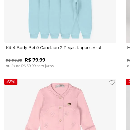
P
M
G
GG
Kit 4 Body Bebê Canelado 2 Peças Kappes Azul
M
R$
79
,
99
R$
119
,
99
R
ou
2
x de
R$
39
,
99
sem juros
o
-
65%
-