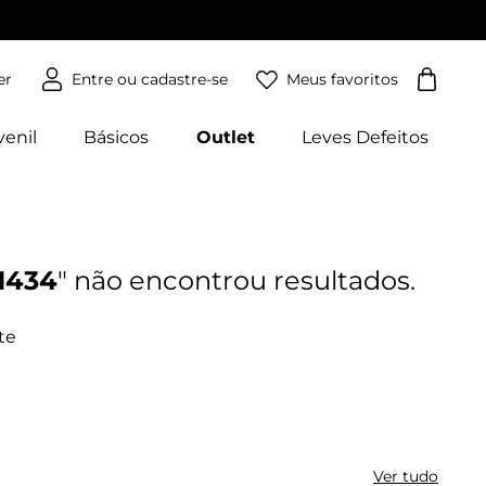
Meus favoritos
er
venil
Básicos
Outlet
Leves Defeitos
1434
Ver tudo