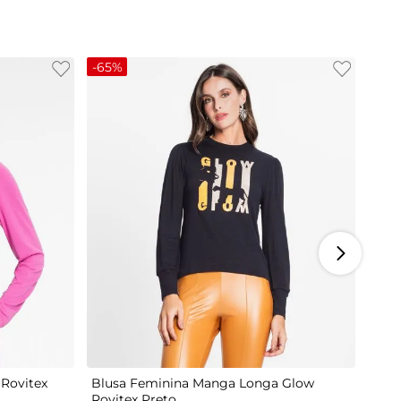
-
65%
M
G
Rovitex
Blusa Feminina Manga Longa Glow
Rovitex Preto