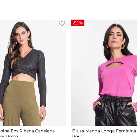
-
50%
G
P
M
G
GG
nina Em Ribana Canelada
Blusa Manga Longa Feminina 
tex Preto
Rosa