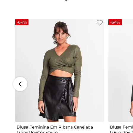
-
64%
-
64%
G
Blusa Feminina Em Ribana Canelada
Blusa Femi
Lurex Rovitex Verde
Lurex Rovi