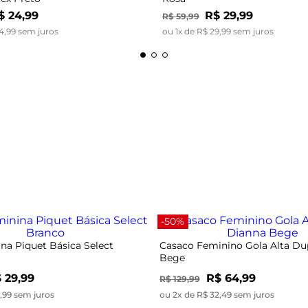
$
24
,
99
R$
29
,
99
R$
59
,
99
4
,
99
sem juros
ou
1
x de
R$
29
,
99
sem juros
-50%
na Piquet Básica Select
Casaco Feminino Gola Alta Du
Bege
 29,99
R$ 64,99
R$ 129,99
9,99 sem juros
ou 2x de R$ 32,49 sem juros