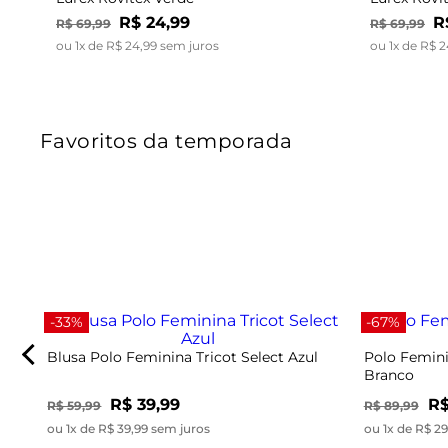
R$
24
,
99
R
R$
69
,
99
R$
69
,
99
ou
1
x de
R$
24
,
99
sem juros
ou
1
x de
R$
2
Favoritos da temporada
-33%
-67%
Blusa Polo Feminina Tricot Select Azul
Polo Femini
Branco
R$ 39,99
R$
R$ 59,99
R$ 89,99
ou 1x de R$ 39,99 sem juros
ou 1x de R$ 2