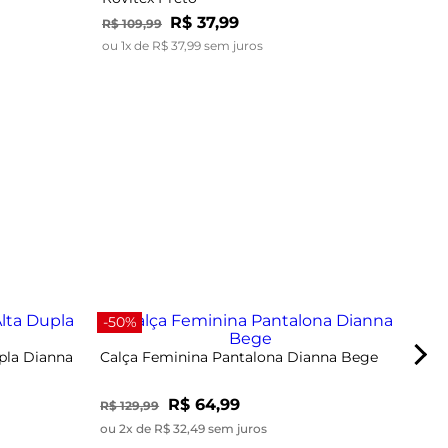
R$
37
,
99
R$
109
,
99
ou
1
x de
R$
37
,
99
sem juros
-40
-50%
pla Dianna
Calça Feminina Pantalona Dianna Bege
R$ 64,99
R$ 129,99
ou 2x de R$ 32,49 sem juros