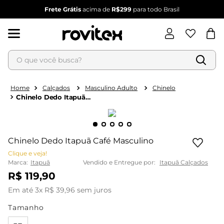
Frete Grátis
acima de
R$299
para todo Brasil
O que você busca?
Termos mais buscados
1
º
blusa feminina
Calçados
Masculino Adulto
Chinelo
Chinelo Dedo Itapuã
2
º
vestido
Café Masculino
3
º
vestido feminino
4
º
dianna
Chinelo Dedo Itapuã Café Masculino
5
º
calça feminina
Clique e veja!
Marca:
Itapuã
Vendido e Entregue por:
Itapuã Calçados
6
º
conjunto feminino
R$
119
,
90
Em até
3
x
R$
39
,
96
sem juros
Tamanho