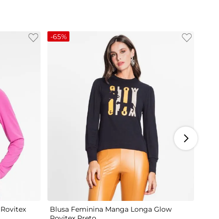
-
65%
M
G
Rovitex
Blusa Feminina Manga Longa Glow
Rovitex Preto