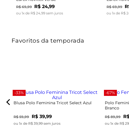
R$
24
,
99
R
R$
69
,
99
R$
69
,
99
ou
1
x de
R$
24
,
99
sem juros
ou
1
x de
R$
2
Favoritos da temporada
-33%
-67%
Blusa Polo Feminina Tricot Select Azul
Polo Femini
Branco
R$ 39,99
R$
R$ 59,99
R$ 89,99
ou 1x de R$ 39,99 sem juros
ou 1x de R$ 2