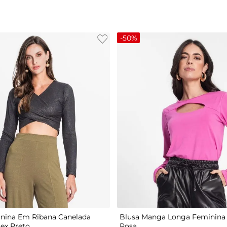
-
50%
G
P
M
G
GG
nina Em Ribana Canelada
Blusa Manga Longa Feminina 
tex Preto
Rosa