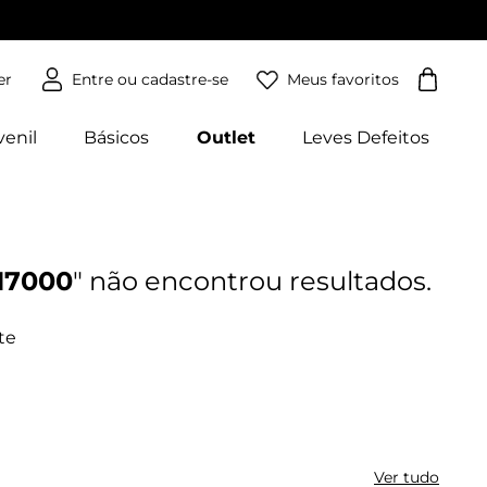
Meus favoritos
er
venil
Básicos
Outlet
Leves Defeitos
17000
Ver tudo