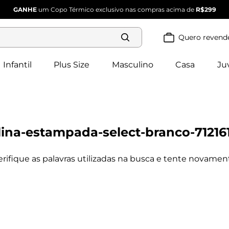
GANHE
um Copo Térmico exclusivo nas compras acima de
R$299
Quero revend
Termos mais
buscados
Infantil
Plus Size
Masculino
Casa
Ju
blusa 
1
º
feminina
2
º
vestido
vestido 
3
º
feminino
4
º
dianna
ina-estampada-select-branco-71216
calça 
5
º
feminina
conjunto 
6
º
feminino