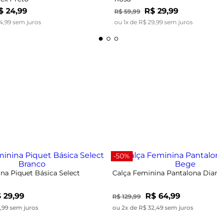
$
24
,
99
R$
29
,
99
R$
59
,
99
4
,
99
sem juros
ou
1
x de
R$
29
,
99
sem juros
-50%
na Piquet Básica Select
Calça Feminina Pantalona Di
 29,99
R$ 64,99
R$ 129,99
9,99 sem juros
ou 2x de R$ 32,49 sem juros