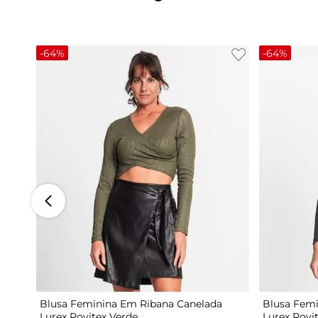
-
64%
-
64%
G
Blusa Feminina Em Ribana Canelada
Blusa Femi
Lurex Rovitex Verde
Lurex Rovi