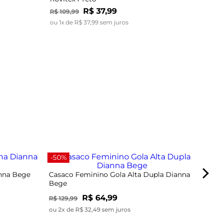
R$
37
,
99
R$
109
,
99
ou
1
x de
R$
37
,
99
sem juros
-40
-50%
anna Bege
Casaco Feminino Gola Alta Dupla Dianna
Bege
R$ 64,99
R$ 129,99
ou 2x de R$ 32,49 sem juros