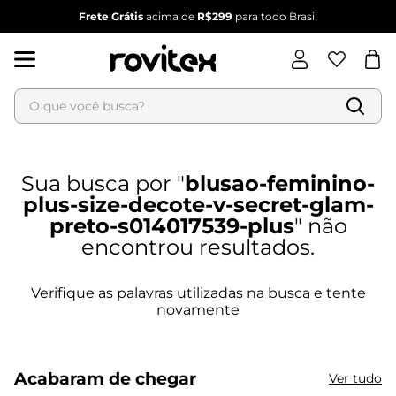
Frete Grátis
acima de
R$299
para todo Brasil
O que você busca?
Termos mais buscados
1
º
blusa feminina
blusao-feminino-
2
º
vestido feminino
plus-size-decote-v-secret-glam-
3
º
vestido
preto-s014017539-plus
4
º
dianna
5
º
calça feminina
6
º
conjunto feminino
Acabaram de chegar
Ver tudo