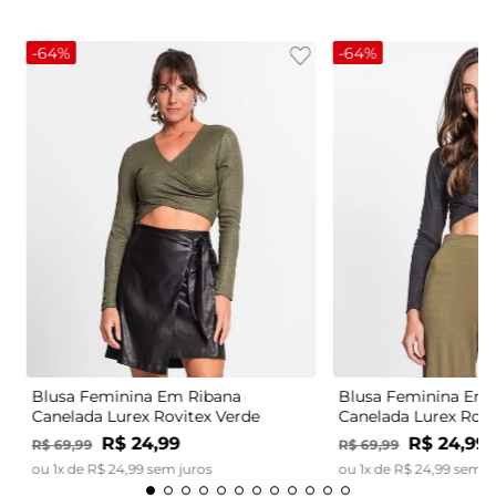
-
64%
-
64%
Blusa Feminina Em Ribana
Blusa Feminina Em 
Canelada Lurex Rovitex Verde
Canelada Lurex Rovi
R$
24
,
99
R$
24
,
99
R$
69
,
99
R$
69
,
99
ou
1
x de
R$
24
,
99
sem juros
ou
1
x de
R$
24
,
99
sem j