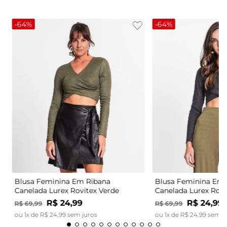
-
64%
-
64%
Blusa Feminina Em Ribana
Blusa Feminina Em 
Canelada Lurex Rovitex Verde
Canelada Lurex Rovi
R$
24
,
99
R$
24
,
99
R$
69
,
99
R$
69
,
99
ou
1
x de
R$
24
,
99
sem juros
ou
1
x de
R$
24
,
99
sem j