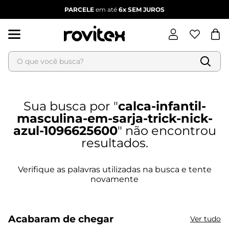
PARCELE
em até
6x
SEM JUROS
O que você busca?
Termos mais buscados
1
º
blusa feminina
calca-infantil-
2
º
vestido
masculina-em-sarja-trick-nick-
3
º
vestido feminino
azul-1096625600
4
º
dianna
5
º
calça feminina
6
º
conjunto feminino
Acabaram de chegar
Ver tudo