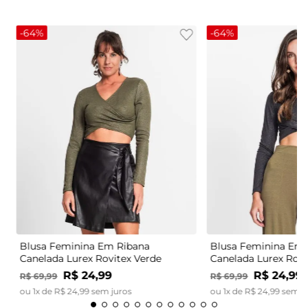
-
64%
-
64%
Blusa Feminina Em Ribana
Blusa Feminina Em 
Canelada Lurex Rovitex Verde
Canelada Lurex Rovi
R$
24
,
99
R$
24
,
99
R$
69
,
99
R$
69
,
99
ou
1
x de
R$
24
,
99
sem juros
ou
1
x de
R$
24
,
99
sem j