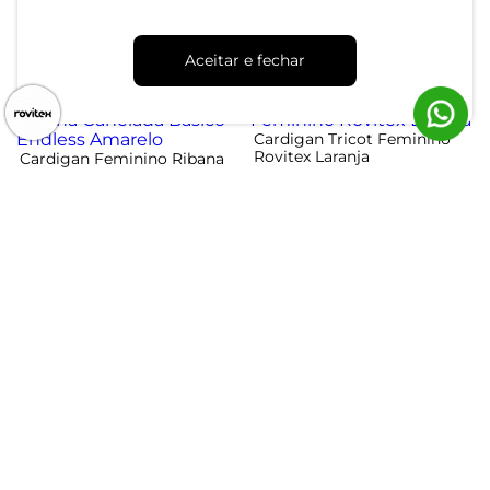
Vermelho
Glam Vermelho
R$ 54,99
R$ 104,99
R$ 109,99
R$ 204,99
Aceitar e fechar
ou 1x de R$ 54,99 sem juros
ou 3x de R$ 34,99 sem juros
-50%
-58%
Cardigan Tricot Feminino
Rovitex Laranja
Cardigan Feminino Ribana
Canelada Básico Endless
Amarelo
R$ 64,99
R$ 154,99
R$ 54,99
R$ 109,99
ou 2x de R$ 32,49 sem juros
ou 1x de R$ 54,99 sem juros
Atendimento
Dúvidas
Trocas
Conta
Institucional