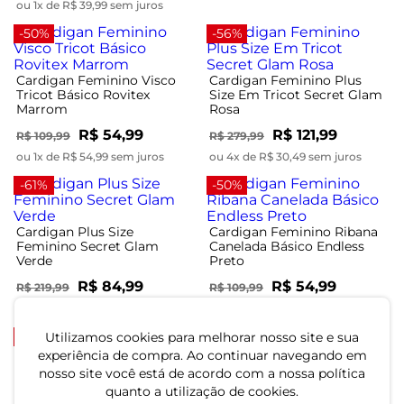
ou 1x de R$ 39,99 sem juros
-50%
-56%
Cardigan Feminino Visco
Cardigan Feminino Plus
Tricot Básico Rovitex
Size Em Tricot Secret Glam
Marrom
Rosa
R$ 54,99
R$ 121,99
R$ 109,99
R$ 279,99
ou 1x de R$ 54,99 sem juros
ou 4x de R$ 30,49 sem juros
-61%
-50%
Cardigan Plus Size
Cardigan Feminino Ribana
Feminino Secret Glam
Canelada Básico Endless
Verde
Preto
R$ 84,99
R$ 54,99
R$ 219,99
R$ 109,99
ou 2x de R$ 42,49 sem juros
ou 1x de R$ 54,99 sem juros
-50%
-49%
Utilizamos cookies para melhorar nosso site e sua
experiência de compra. Ao continuar navegando em
nosso site você está de acordo com a nossa política
Cardigan Feminino Ribana
Cardigan Feminino
quanto a utilização de cookies.
Canelada Básico Endless
Molecotton Plus Size Secret