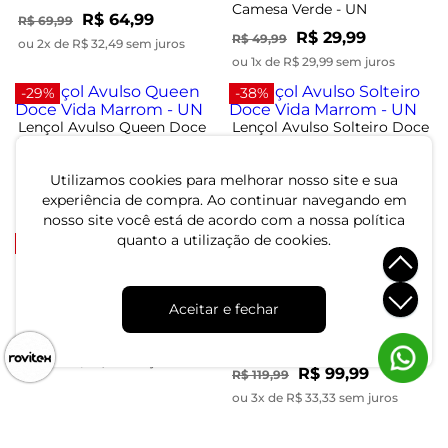
Camesa Verde - UN
R$ 64,99
R$ 69,99
R$ 29,99
R$ 49,99
ou 2x de R$ 32,49 sem juros
ou 1x de R$ 29,99 sem juros
-29%
-38%
Lençol Avulso Queen Doce
Lençol Avulso Solteiro Doce
Vida Marrom - UN
Vida Marrom - UN
Utilizamos cookies para melhorar nosso site e sua
R$ 49,99
R$ 24,99
R$ 69,99
R$ 39,99
experiência de compra. Ao continuar navegando em
ou 1x de R$ 49,99 sem juros
ou 1x de R$ 24,99 sem juros
nosso site você está de acordo com a nossa política
quanto a utilização de cookies.
-20%
-17%
Lençol Avulso Casal Doce
Vida Azul - UN
Aceitar e fechar
Lençol Queen Premium Fio
Penteado Liso Vivaldi Off
R$ 39,99
R$ 49,99
White - UN
ou 1x de R$ 39,99 sem juros
R$ 99,99
R$ 119,99
ou 3x de R$ 33,33 sem juros