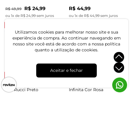
R$ 24,99
R$ 44,99
R$ 49,99
ou 1x de R$ 24,99 sem juros
ou 1x de R$ 44,99 sem juros
-36%
-36%
Utilizamos cookies para melhorar nosso site e sua
Top Liso Feminino Dianna
experiência de compra. Ao continuar navegando em
Verde
Top Com Alça Larga Sem
nosso site você está de acordo com a nossa política
Costura Zee Rucci Branco
quanto a utilização de cookies.
R$ 44,99
R$ 69,99
R$ 44,99
R$ 69,99
ou 1x de R$ 44,99 sem juros
ou 1x de R$ 44,99 sem juros
Aceitar e fechar
-25%
-67%
Top De Alça Sem Costura
Top Em Ribana Viscose
Zee Rucci Preto
Infinita Cor Rosa
R$ 29,99
R$ 19,99
R$ 39,99
R$ 59,99
ou 1x de R$ 29,99 sem juros
ou 1x de R$ 19,99 sem juros
-60%
-67%
Top Cropped Ribana Básico
Top Em Ribana Viscose