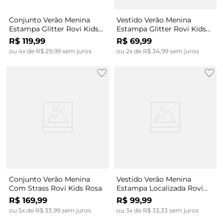
Conjunto Verão Menina
Vestido Verão Menina
Estampa Glitter Rovi Kids
Estampa Glitter Rovi Kids
Rosa
Rosa
R$
119
,
99
R$
69
,
99
ou
4
x de
R$
29
,
99
sem juros
ou
2
x de
R$
34
,
99
sem juros
Conjunto Verão Menina
Vestido Verão Menina
Com Strass Rovi Kids Rosa
Estampa Localizada Rovi
Kids Verde
R$
169
,
99
R$
99
,
99
ou
5
x de
R$
33
,
99
sem juros
ou
3
x de
R$
33
,
33
sem juros