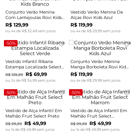
Conjunto Verão Menina
Vestido Verão Menina De
Com Lantejoulas Rovi Kids
Alças Rovi Kids Azul
Branco
R$
129
,
99
R$
119
,
99
ou
4
x de
R$
32
,
49
sem juros
ou
4
x de
R$
29
,
99
sem juros
-
50%
Vestido Infantil Ribana
Conjunto Verão Menina
Estampa Localizada Select
Manga Borboleta Rovi Kids
Verde
Azul
R$
69
,
99
R$
119
,
99
R$
139
,
99
ou
2
x de
R$
34
,
99
sem juros
ou
4
x de
R$
29
,
99
sem juros
-
50%
-
50%
Vestido de Alça Infantil Em
Vestido de Alça Infantil Em
Malhão Fruit Select Preto
Malhão Fruit Select
Marrom
R$
49
,
99
R$
49
,
99
R$
99
,
99
R$
99
,
99
ou
1
x de
R$
49
,
99
sem juros
ou
1
x de
R$
49
,
99
sem juros