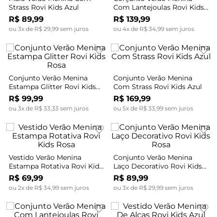
Strass Rovi Kids Azul
Com Lantejoulas Rovi Kids
Bege
R$
89
,
99
R$
139
,
99
ou
3
x de
R$
29
,
99
sem juros
ou
4
x de
R$
34
,
99
sem juros
Conjunto Verão Menina
Conjunto Verão Menina
Estampa Glitter Rovi Kids
Com Strass Rovi Kids Azul
Rosa
R$
99
,
99
R$
169
,
99
ou
3
x de
R$
33
,
33
sem juros
ou
5
x de
R$
33
,
99
sem juros
Vestido Verão Menina
Conjunto Verão Menina
Estampa Rotativa Rovi Kids
Laço Decorativo Rovi Kids
Rosa
Rosa
R$
69
,
99
R$
89
,
99
ou
2
x de
R$
34
,
99
sem juros
ou
3
x de
R$
29
,
99
sem juros