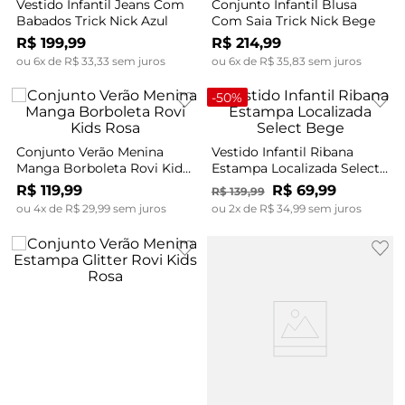
Vestido Infantil Jeans Com
Conjunto Infantil Blusa
Babados Trick Nick Azul
Com Saia Trick Nick Bege
R$
199
,
99
R$
214
,
99
ou
6
x de
R$
33
,
33
sem juros
ou
6
x de
R$
35
,
83
sem juros
-
50%
Conjunto Verão Menina
Vestido Infantil Ribana
Manga Borboleta Rovi Kids
Estampa Localizada Select
Rosa
Bege
R$
119
,
99
R$
69
,
99
R$
139
,
99
ou
4
x de
R$
29
,
99
sem juros
ou
2
x de
R$
34
,
99
sem juros