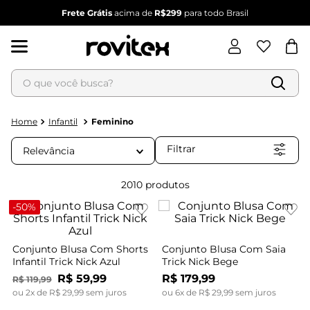
Frete Grátis
acima de
R$299
para todo Brasil
O que você busca?
Termos mais buscados
1
º
blusa feminina
Infantil
Feminino
2
º
vestido feminino
Filtrar
Relevância
3
º
vestido
4
º
dianna
2010
produtos
5
º
calça feminina
-
50%
6
º
conjunto feminino
Conjunto Blusa Com Shorts
Conjunto Blusa Com Saia
Infantil Trick Nick Azul
Trick Nick Bege
R$
59
,
99
R$
179
,
99
R$
119
,
99
ou
2
x de
R$
29
,
99
sem juros
ou
6
x de
R$
29
,
99
sem juros