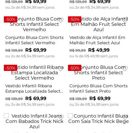
R$
69
,
99
R$
69
,
99
R$
139
,
99
R$
139
,
99
ou
2
x de
R$
34
,
99
sem juros
ou
2
x de
R$
34
,
99
sem juros
-
50%
-
50%
Conjunto Blusa Com Shorts
Vestido de Alça Infantil Em
Infantil Select Vermelho
Malhão Fruit Select Azul
R$
69
,
99
R$
49
,
99
R$
139
,
99
R$
99
,
99
ou
2
x de
R$
34
,
99
sem juros
ou
1
x de
R$
49
,
99
sem juros
-
50%
-
50%
Vestido Infantil Ribana
Conjunto Blusa Com Shorts
Estampa Localizada Select
Infantil Select Preto
Vermelho
R$
69
,
99
R$
69
,
99
R$
139
,
99
R$
139
,
99
ou
2
x de
R$
34
,
99
sem juros
ou
2
x de
R$
34
,
99
sem juros