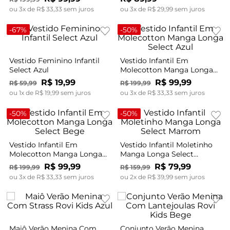
ou
3
x de
R$
33
,
33
sem juros
ou
3
x de
R$
29
,
99
sem juros
-
67%
-
50%
Vestido Feminino Infantil
Vestido Infantil Em
Select Azul
Molecotton Manga Longa
Select Azul
R$
19
,
99
R$
99
,
99
R$
59
,
99
R$
199
,
99
ou
1
x de
R$
19
,
99
sem juros
ou
3
x de
R$
33
,
33
sem juros
-
50%
-
50%
Vestido Infantil Em
Vestido Infantil Moletinho
Molecotton Manga Longa
Manga Longa Select
Select Bege
Marrom
R$
99
,
99
R$
79
,
99
R$
199
,
99
R$
159
,
99
ou
3
x de
R$
33
,
33
sem juros
ou
2
x de
R$
39
,
99
sem juros
Maiô Verão Menina Com
Conjunto Verão Menina