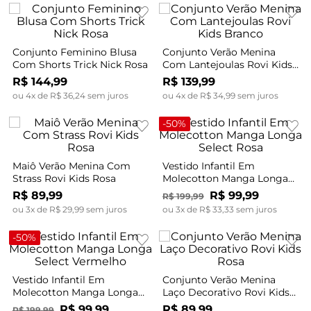
Conjunto Feminino Blusa
Conjunto Verão Menina
Com Shorts Trick Nick Rosa
Com Lantejoulas Rovi Kids
Branco
R$
144
,
99
R$
139
,
99
ou
4
x de
R$
36
,
24
sem juros
ou
4
x de
R$
34
,
99
sem juros
-
50%
Maiô Verão Menina Com
Vestido Infantil Em
Strass Rovi Kids Rosa
Molecotton Manga Longa
Select Rosa
R$
89
,
99
R$
99
,
99
R$
199
,
99
ou
3
x de
R$
29
,
99
sem juros
ou
3
x de
R$
33
,
33
sem juros
-
50%
Vestido Infantil Em
Conjunto Verão Menina
Molecotton Manga Longa
Laço Decorativo Rovi Kids
Select Vermelho
Rosa
R$
99
,
99
R$
89
,
99
R$
199
,
99