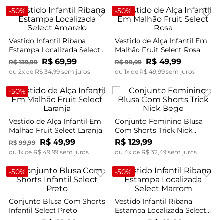
-
50%
-
50%
Vestido Infantil Ribana
Vestido de Alça Infantil Em
Estampa Localizada Select
Malhão Fruit Select Rosa
Amarelo
R$
69
,
99
R$
49
,
99
R$
139
,
99
R$
99
,
99
ou
2
x de
R$
34
,
99
sem juros
ou
1
x de
R$
49
,
99
sem juros
-
50%
Vestido de Alça Infantil Em
Conjunto Feminino Blusa
Malhão Fruit Select Laranja
Com Shorts Trick Nick
Bege
R$
49
,
99
R$
129
,
99
R$
99
,
99
ou
1
x de
R$
49
,
99
sem juros
ou
4
x de
R$
32
,
49
sem juros
-
50%
-
50%
Conjunto Blusa Com Shorts
Vestido Infantil Ribana
Infantil Select Preto
Estampa Localizada Select
Marrom