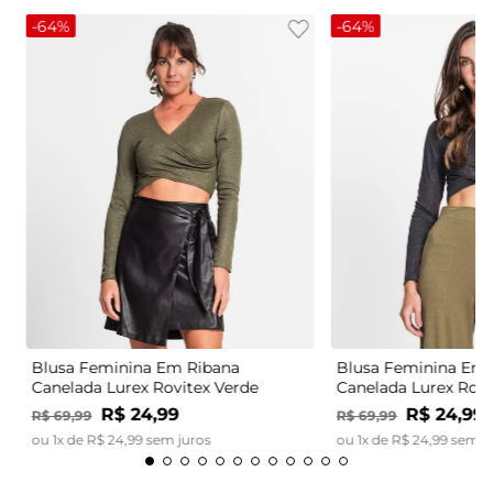
-
64%
-
64%
Blusa Feminina Em Ribana
Blusa Feminina Em 
Canelada Lurex Rovitex Verde
Canelada Lurex Rovi
R$
24
,
99
R$
24
,
99
R$
69
,
99
R$
69
,
99
ou
1
x de
R$
24
,
99
sem juros
ou
1
x de
R$
24
,
99
sem j