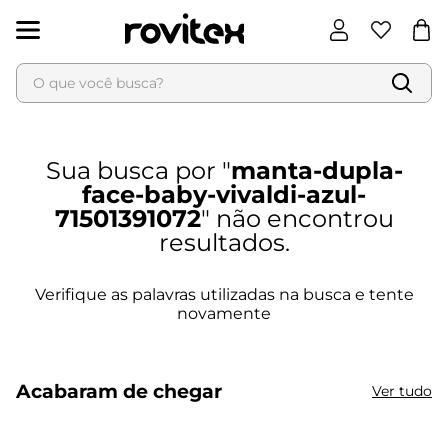
O que você busca?
Termos mais buscados
1
º
blusa feminina
manta-dupla-
2
º
vestido
face-baby-vivaldi-azul-
3
º
vestido feminino
71501391072
4
º
dianna
5
º
calça feminina
6
º
conjunto feminino
Acabaram de chegar
Ver tudo