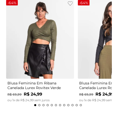
-
64%
-
64%
Blusa Feminina Em Ribana
Blusa Feminina Em 
Canelada Lurex Rovitex Verde
Canelada Lurex Rovi
R$
24
,
99
R$
24
,
99
R$
69
,
99
R$
69
,
99
ou
1
x de
R$
24
,
99
sem juros
ou
1
x de
R$
24
,
99
sem j